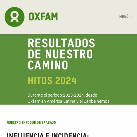
Skip
to
MENÚ
content
RESULTADOS
DE NUESTRO
CAMINO
HITOS 2024
Durante el período 2023-2024, desde
Oxfam en América Latina y el Caribe hemos
contribuido al trabajo de nuestras socias y
aliadas, bajo un enfoque que combina la
acción local con la incidencia global.
Nuestro enfoque de trabajo
Influencia E incidencia: